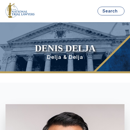
Search
DENIS DELJA
Delja & Delja